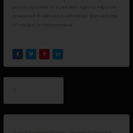
pretium a pulvinar ut. In sed diam egestas vulputate
at euismod. In odio sed id velit integer diam sed cras.
Ut volutpat, in rhoncus massa.
Vorheriger
Artikel
Einen Kommentar hinterlassen
Du musst
angemeldet
sein, um einen Kommentar