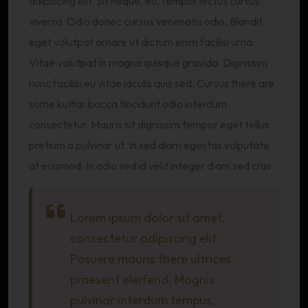
adipiscing elit. Sit neque, eu, tempor lectus cursus
viverra. Odio donec cursus venenatis odio. Blandit
eget volutpat ornare ut dictum enim facilisi urna.
Vitae volutpat in magna quisque gravida. Dignissim
nunc facilisi eu vitae iaculis quis sed. Cursus there are
some kuttar bacca tincidunt odio interdum
consectetur. Mauris sit dignissim tempor eget tellus
pretium a pulvinar ut. In sed diam egestas vulputate
at euismod. In odio sed id velit integer diam sed cras.
Lorem ipsum dolor sit amet,
consectetur adipiscing elit.
Posuere mauris there ultrices
praesent eleifend. Magnis
pulvinar interdum tempus,