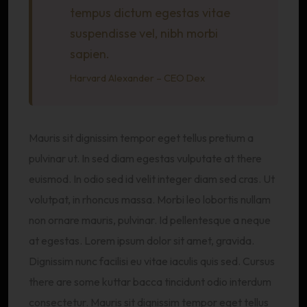
tempus dictum egestas vitae
suspendisse vel, nibh morbi
sapien.
Harvard Alexander – CEO Dex
Mauris sit dignissim tempor eget tellus pretium a
pulvinar ut. In sed diam egestas vulputate at there
euismod. In odio sed id velit integer diam sed cras. Ut
volutpat, in rhoncus massa. Morbi leo lobortis nullam
non ornare mauris, pulvinar. Id pellentesque a neque
at egestas. Lorem ipsum dolor sit amet, gravida.
Dignissim nunc facilisi eu vitae iaculis quis sed. Cursus
there are some kuttar bacca tincidunt odio interdum
consectetur. Mauris sit dignissim tempor eget tellus