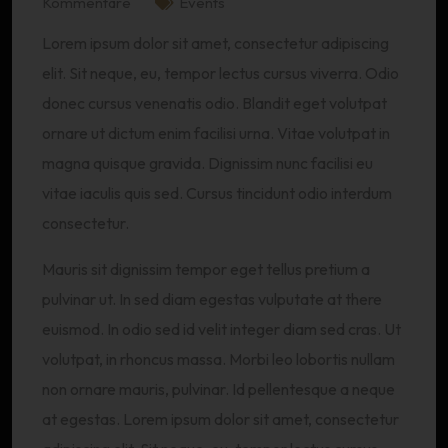
Kommentare
Events
Lorem ipsum dolor sit amet, consectetur adipiscing
elit. Sit neque, eu, tempor lectus cursus viverra. Odio
donec cursus venenatis odio. Blandit eget volutpat
ornare ut dictum enim facilisi urna. Vitae volutpat in
magna quisque gravida. Dignissim nunc facilisi eu
vitae iaculis quis sed. Cursus tincidunt odio interdum
consectetur.
Mauris sit dignissim tempor eget tellus pretium a
pulvinar ut. In sed diam egestas vulputate at there
euismod. In odio sed id velit integer diam sed cras. Ut
volutpat, in rhoncus massa. Morbi leo lobortis nullam
non ornare mauris, pulvinar. Id pellentesque a neque
at egestas. Lorem ipsum dolor sit amet, consectetur