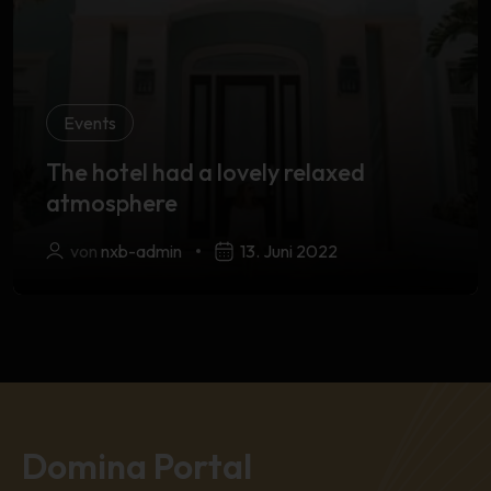
Events
The hotel had a lovely relaxed
atmosphere
von
nxb-admin
13. Juni 2022
Domina Portal